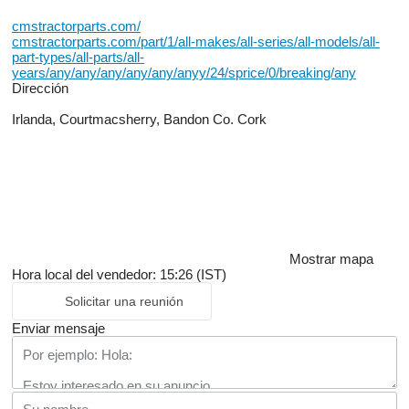
cmstractorparts.com/
cmstractorparts.com/part/1/all-makes/all-series/all-models/all-
part-types/all-parts/all-
years/any/any/any/any/any/anyy/24/sprice/0/breaking/any
Dirección
Irlanda, Courtmacsherry, Bandon Co. Cork
Mostrar mapa
Hora local del vendedor: 15:26 (IST)
Solicitar una reunión
Enviar mensaje