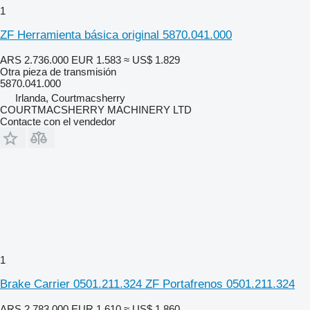
1
ZF Herramienta básica original 5870.041.000
ARS 2.736.000
EUR 1.583
≈ US$ 1.829
Otra pieza de transmisión
5870.041.000
Irlanda, Courtmacsherry
COURTMACSHERRY MACHINERY LTD
Contacte con el vendedor
1
Brake Carrier 0501.211.324 ZF Portafrenos 0501.211.324
ARS 2.783.000
EUR 1.610
≈ US$ 1.860