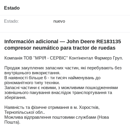
Estado
Estado:
nuevo
Información adicional — John Deere RE183135
compresor neumático para tractor de ruedas
Компанія ТОВ ''МРІЯ - СЕРВІС'' Контінентал Фармерз Груп.
Продаж закуплених запасних частин, які перебувають без
внутрішнього використання.
В наявності більше 6 - ти тисяч найменувань до
різноманітного типу техніки.
Запасні частини є новими, з можливими пошкодженнями
зовнішнього пакування внаслідок транспортування та
зберігання.
Наявність та фізичне отримання в м. Хоростків,
Тернопільської обл..
Можлива відправлення поштовими службами (Нова
Пошта).