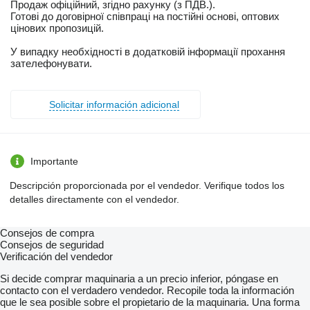
Продаж офіційний, згідно рахунку (з ПДВ.).
Готові до договірної співпраці на постійні основі, оптових
цінових пропозицій.
У випадку необхідності в додатковій інформації прохання
зателефонувати.
Solicitar información adicional
Importante
Descripción proporcionada por el vendedor. Verifique todos los
detalles directamente con el vendedor.
Consejos de compra
Consejos de seguridad
Verificación del vendedor
Si decide comprar maquinaria a un precio inferior, póngase en
contacto con el verdadero vendedor. Recopile toda la información
que le sea posible sobre el propietario de la maquinaria. Una forma