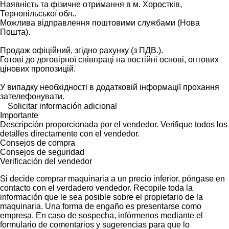
Наявність та фізичне отримання в м. Хоростків,
Тернопільської обл..
Можлива відправлення поштовими службами (Нова
Пошта).
Продаж офіційний, згідно рахунку (з ПДВ.).
Готові до договірної співпраці на постійні основі, оптових
цінових пропозицій.
У випадку необхідності в додатковій інформації прохання
зателефонувати.
Solicitar información adicional
Importante
Descripción proporcionada por el vendedor. Verifique todos los
detalles directamente con el vendedor.
Consejos de compra
Consejos de seguridad
Verificación del vendedor
Si decide comprar maquinaria a un precio inferior, póngase en
contacto con el verdadero vendedor. Recopile toda la
información que le sea posible sobre el propietario de la
maquinaria. Una forma de engaño es presentarse como
empresa. En caso de sospecha, infórmenos mediante el
formulario de comentarios y sugerencias para que lo