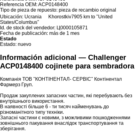
Referencia OEM:
ACP0148400
Tipo de pieza de repuesto:
pieza de recambio original
Ubicación:
Ucrania
Khorostkiv
7905 km to "United
States/Columbus"
Id. de stock del vendedor:
Ц0000105871
Fecha de publicación:
más de 1 mes
Estado
Estado:
nuevo
Información adicional — Challenger
ACP0148400 cojinete para sembradora
Компанія ТОВ ''КОНТІНЕНТАЛ- СЕРВІС'' Контінентал
Фармерз Груп.
Продаж закуплених запасних частин, які перебувають без
внутрішнього використання.
В наявності більше 6 - ти тисяч найменувань до
різноманітного типу техніки.
Запасні частини є новими, з можливими пошкодженнями
зовнішнього пакування внаслідок транспортування та
зберігання.