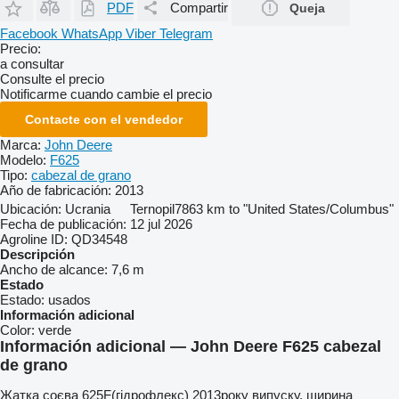
PDF
Compartir
Queja
Facebook
WhatsApp
Viber
Telegram
Precio:
a consultar
Consulte el precio
Notificarme cuando cambie el precio
Contacte con el vendedor
Marca:
John Deere
Modelo:
F625
Tipo:
cabezal de grano
Año de fabricación:
2013
Ubicación:
Ucrania
Ternopil
7863 km to "United States/Columbus"
Fecha de publicación:
12 jul 2026
Agroline ID:
QD34548
Descripción
Ancho de alcance:
7,6 m
Estado
Estado:
usados
Información adicional
Color:
verde
Información adicional — John Deere F625 cabezal
de grano
Жатка соєва 625F(гідрофлекс) 2013року випуску, ширина