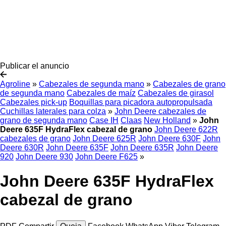
Publicar el anuncio
Agroline
»
Cabezales de segunda mano
»
Cabezales de grano
de segunda mano
Cabezales de maíz
Cabezales de girasol
Cabezales pick-up
Boquillas para picadora autopropulsada
Cuchillas laterales para colza
»
John Deere cabezales de
grano de segunda mano
Case IH
Claas
New Holland
»
John
Deere 635F HydraFlex cabezal de grano
John Deere 622R
cabezales de grano
John Deere 625R
John Deere 630F
John
Deere 630R
John Deere 635F
John Deere 635R
John Deere
920
John Deere 930
John Deere F625
»
John Deere 635F HydraFlex
cabezal de grano