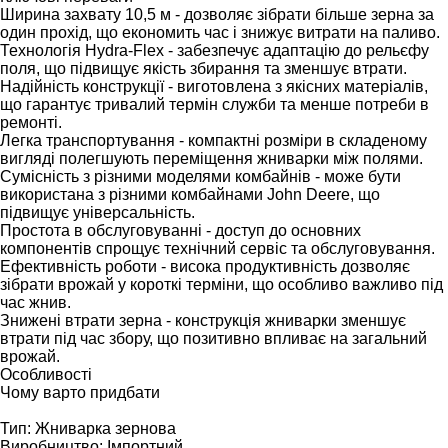
Ширина захвату 10,5 м - дозволяє зібрати більше зерна за
один прохід, що економить час і знижує витрати на паливо.
Технологія Hydra-Flex - забезпечує адаптацію до рельєфу
поля, що підвищує якість збирання та зменшує втрати.
Надійність конструкції - виготовлена з якісних матеріалів,
що гарантує тривалий термін служби та менше потреби в
ремонті.
Легка транспортування - компактні розміри в складеному
вигляді полегшують переміщення жниварки між полями.
Сумісність з різними моделями комбайнів - може бути
використана з різними комбайнами John Deere, що
підвищує універсальність.
Простота в обслуговуванні - доступ до основних
компонентів спрощує технічний сервіс та обслуговування.
Ефективність роботи - висока продуктивність дозволяє
зібрати врожай у короткі терміни, що особливо важливо під
час жнив.
Знижені втрати зерна - конструкція жниварки зменшує
втрати під час збору, що позитивно впливає на загальний
врожай.
Особливості
Чому варто придбати
Тип: Жниварка зернова
Виробництво: Імпортний