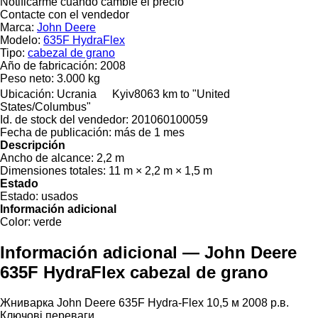
Notificarme cuando cambie el precio
Contacte con el vendedor
Marca:
John Deere
Modelo:
635F HydraFlex
Tipo:
cabezal de grano
Año de fabricación:
2008
Peso neto:
3.000 kg
Ubicación:
Ucrania
Kyiv
8063 km to "United
States/Columbus"
Id. de stock del vendedor:
201060100059
Fecha de publicación:
más de 1 mes
Descripción
Ancho de alcance:
2,2 m
Dimensiones totales:
11 m × 2,2 m × 1,5 m
Estado
Estado:
usados
Información adicional
Color:
verde
Información adicional — John Deere
635F HydraFlex cabezal de grano
Жниварка John Deere 635F Hydra-Flex 10,5 м 2008 р.в.
Ключові переваги