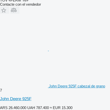
TOV «FERM Ye»
Contacte con el vendedor
John Deere 925F cabezal de grano
7
John Deere 925F
ARS 26.460.000
UAH 787.400
≈ EUR 15.300