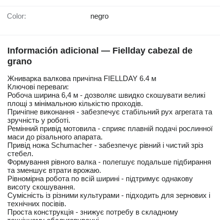
Color:
negro
Información adicional — Fiellday cabezal de
grano
Жниварка валкова причіпна FIELLDAY 6.4 м
Ключові переваги:
Робоча ширина 6,4 м - дозволяє швидко скошувати великі
площі з мінімальною кількістю проходів.
Причіпне виконання - забезпечує стабільний рух агрегата та
зручність у роботі.
Ремінний привід мотовила - сприяє плавній подачі рослинної
маси до різального апарата.
Привід ножа Schumacher - забезпечує рівний і чистий зріз
стебел.
Формування рівного валка - полегшує подальше підбирання
та зменшує втрати врожаю.
Рівномірна робота по всій ширині - підтримує однакову
висоту скошування.
Сумісність із різними культурами - підходить для зернових і
технічних посівів.
Проста конструкція - знижує потребу в складному