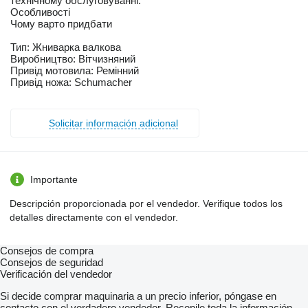
технічному обслуговуванні.
Особливості
Чому варто придбати
Тип: Жниварка валкова
Виробництво: Вітчизняний
Привід мотовила: Ремінний
Привід ножа: Schumacher
Solicitar información adicional
Importante
Descripción proporcionada por el vendedor. Verifique todos los
detalles directamente con el vendedor.
Consejos de compra
Consejos de seguridad
Verificación del vendedor
Si decide comprar maquinaria a un precio inferior, póngase en
contacto con el verdadero vendedor. Recopile toda la información