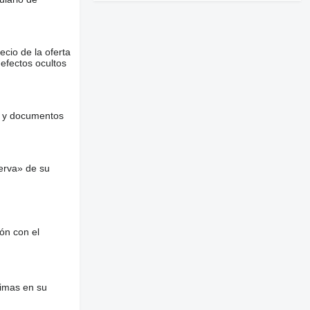
ecio de la oferta
defectos ocultos
es y documentos
erva» de su
ón con el
nimas en su