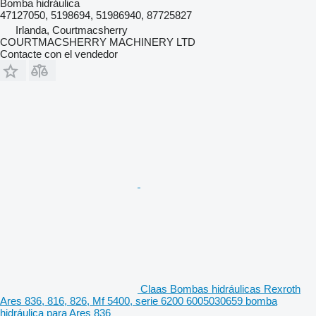
Bomba hidráulica
47127050, 5198694, 51986940, 87725827
Irlanda, Courtmacsherry
COURTMACSHERRY MACHINERY LTD
Contacte con el vendedor
Claas Bombas hidráulicas Rexroth
Ares 836, 816, 826, Mf 5400, serie 6200 6005030659 bomba
hidráulica para Ares 836