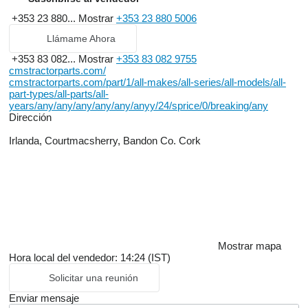
+353 23 880...
Mostrar
+353 23 880 5006
Llámame Ahora
+353 83 082...
Mostrar
+353 83 082 9755
cmstractorparts.com/
cmstractorparts.com/part/1/all-makes/all-series/all-models/all-
part-types/all-parts/all-
years/any/any/any/any/any/anyy/24/sprice/0/breaking/any
Dirección
Irlanda, Courtmacsherry, Bandon Co. Cork
Mostrar mapa
Hora local del vendedor: 14:24 (IST)
Solicitar una reunión
Enviar mensaje