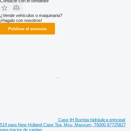
Contacte con el vendedor
¿Vende vehículos o maquinaria?
¡Hagalo con nosotros!
Publicar el anuncio
Case IH Bomba hidráulica principal
519 para New Holland Case Tsa, Mxu, Maxxum, T6000 87725827
para tractor de ruedas