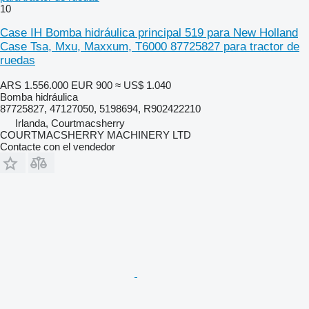
10
Case IH Bomba hidráulica principal 519 para New Holland
Case Tsa, Mxu, Maxxum, T6000 87725827 para tractor de
ruedas
ARS 1.556.000
EUR 900
≈ US$ 1.040
Bomba hidráulica
87725827, 47127050, 5198694, R902422210
Irlanda, Courtmacsherry
COURTMACSHERRY MACHINERY LTD
Contacte con el vendedor