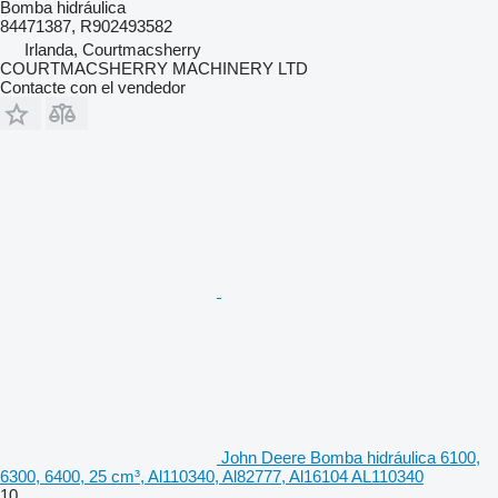
Bomba hidráulica
84471387, R902493582
Irlanda, Courtmacsherry
COURTMACSHERRY MACHINERY LTD
Contacte con el vendedor
John Deere Bomba hidráulica 6100,
6300, 6400, 25 cm³, Al110340, Al82777, Al16104 AL110340
10