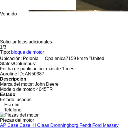
Vendido
Solicitar fotos adicionales
1/3
Tipo:
bloque de motor
Ubicación:
Polonia
Opalenica
7159 km to "United
States/Columbus"
Fecha de publicación:
más de 1 mes
Agroline ID:
AN50387
Descripción
Marca del motor:
John Deere
Modelo de motor:
4045TR
Estado
Estado:
usados
Escribir
Teléfono
Piezas del motor
AP
Case
Case IH
Claas
Dronningborg
Fendt
Ford
Massey