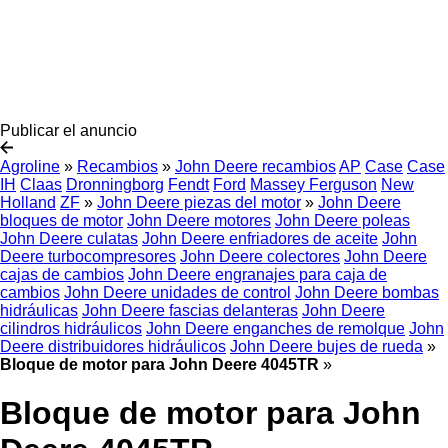
Publicar el anuncio
Agroline
»
Recambios
»
John Deere recambios
AP
Case
Case
IH
Claas
Dronningborg
Fendt
Ford
Massey Ferguson
New
Holland
ZF
»
John Deere piezas del motor
»
John Deere
bloques de motor
John Deere motores
John Deere poleas
John Deere culatas
John Deere enfriadores de aceite
John
Deere turbocompresores
John Deere colectores
John Deere
cajas de cambios
John Deere engranajes para caja de
cambios
John Deere unidades de control
John Deere bombas
hidráulicas
John Deere fascias delanteras
John Deere
cilindros hidráulicos
John Deere enganches de remolque
John
Deere distribuidores hidráulicos
John Deere bujes de rueda
»
Bloque de motor para John Deere 4045TR
»
Bloque de motor para John