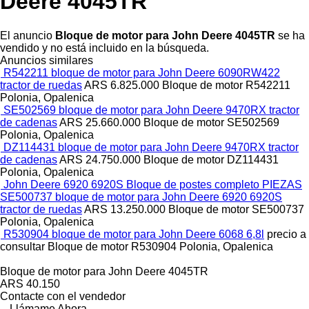
Deere 4045TR
El anuncio
Bloque de motor para John Deere 4045TR
se ha
vendido y no está incluido en la búsqueda.
Anuncios similares
R542211 bloque de motor para John Deere 6090RW422
tractor de ruedas
ARS 6.825.000
Bloque de motor
R542211
Polonia, Opalenica
SE502569 bloque de motor para John Deere 9470RX tractor
de cadenas
ARS 25.660.000
Bloque de motor
SE502569
Polonia, Opalenica
DZ114431 bloque de motor para John Deere 9470RX tractor
de cadenas
ARS 24.750.000
Bloque de motor
DZ114431
Polonia, Opalenica
John Deere 6920 6920S Bloque de postes completo PIEZAS
SE500737 bloque de motor para John Deere 6920 6920S
tractor de ruedas
ARS 13.250.000
Bloque de motor
SE500737
Polonia, Opalenica
R530904 bloque de motor para John Deere 6068 6,8l
precio a
consultar
Bloque de motor
R530904
Polonia, Opalenica
Bloque de motor para John Deere 4045TR
ARS 40.150
Contacte con el vendedor
Llámame Ahora