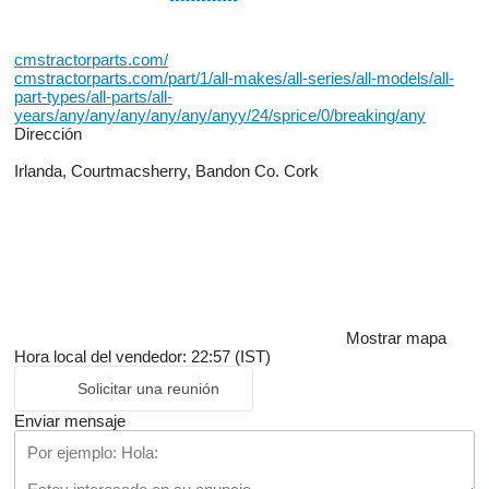
cmstractorparts.com/
cmstractorparts.com/part/1/all-makes/all-series/all-models/all-
part-types/all-parts/all-
years/any/any/any/any/any/anyy/24/sprice/0/breaking/any
Dirección
Irlanda, Courtmacsherry, Bandon Co. Cork
Mostrar mapa
Hora local del vendedor: 22:57 (IST)
Solicitar una reunión
Enviar mensaje