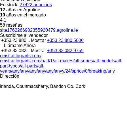
En stock:
27422 anuncios
12
años en Agroline
10
años en el mercado
4.1
58 reseñas
site1762266902355920479.agroline.ie
Suscribirse al vendedor
+353 23 880...
Mostrar
+353 23 880 5006
Llámame Ahora
+353 83 082...
Mostrar
+353 83 082 9755
cmstractorparts.com/
cmstractorparts.com/part/1/all-makes/all-series/all-models/all-
part-types/all-parts/all-
years/any/any/any/any/any/anyy/24/sprice/0/breaking/any
Dirección
Irlanda, Courtmacsherry, Bandon Co. Cork