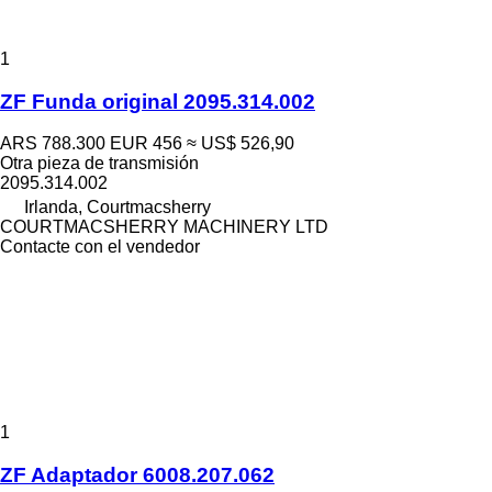
1
ZF Funda original 2095.314.002
ARS 788.300
EUR 456
≈ US$ 526,90
Otra pieza de transmisión
2095.314.002
Irlanda, Courtmacsherry
COURTMACSHERRY MACHINERY LTD
Contacte con el vendedor
1
ZF Adaptador 6008.207.062