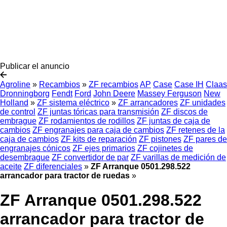
Publicar el anuncio
Agroline
»
Recambios
»
ZF recambios
AP
Case
Case IH
Claas
Dronningborg
Fendt
Ford
John Deere
Massey Ferguson
New
Holland
»
ZF sistema eléctrico
»
ZF arrancadores
ZF unidades
de control
ZF juntas tóricas para transmisión
ZF discos de
embrague
ZF rodamientos de rodillos
ZF juntas de caja de
cambios
ZF engranajes para caja de cambios
ZF retenes de la
caja de cambios
ZF kits de reparación
ZF pistones
ZF pares de
engranajes cónicos
ZF ejes primarios
ZF cojinetes de
desembrague
ZF convertidor de par
ZF varillas de medición de
aceite
ZF diferenciales
»
ZF Arranque 0501.298.522
arrancador para tractor de ruedas
»
ZF Arranque 0501.298.522
arrancador para tractor de