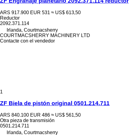
ZF Engranaje planetario 2092.371.114 reductor
ARS 917.900
EUR 531
≈ US$ 613,50
Reductor
2092.371.114
Irlanda, Courtmacsherry
COURTMACSHERRY MACHINERY LTD
Contacte con el vendedor
1
ZF Biela de pistón original 0501.214.711
ARS 840.100
EUR 486
≈ US$ 561,50
Otra pieza de transmisión
0501.214.711
Irlanda, Courtmacsherry