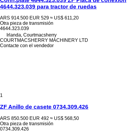
Conn.plate 4644.323.039 ZF Placa de conexión
4644.323.039 para tractor de ruedas
ARS 914.500
EUR 529
≈ US$ 611,20
Otra pieza de transmisión
4644.323.039
Irlanda, Courtmacsherry
COURTMACSHERRY MACHINERY LTD
Contacte con el vendedor
1
ZF Anillo de casete 0734.309.426
ARS 850.500
EUR 492
≈ US$ 568,50
Otra pieza de transmisión
0734.309.426