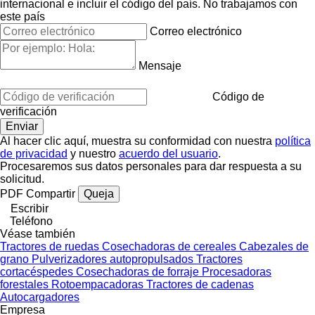
internacional e incluir el código del país.
No trabajamos con
este país
Correo electrónico
Mensaje
Código de
verificación
Al hacer clic aquí, muestra su conformidad con nuestra
política
de privacidad
y nuestro
acuerdo del usuario
.
Procesaremos sus datos personales para dar respuesta a su
solicitud.
PDF
Compartir
Queja
Escribir
Teléfono
Véase también
Tractores de ruedas
Cosechadoras de cereales
Cabezales de
grano
Pulverizadores autopropulsados
Tractores
cortacéspedes
Cosechadoras de forraje
Procesadoras
forestales
Rotoempacadoras
Tractores de cadenas
Autocargadores
Empresa