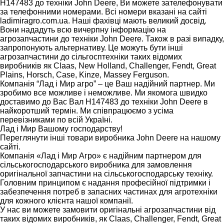
H147483 до техніки John Deere, Ви можете зателефонувати
за телефонними номерами. Всі номери вказані на сайті
ladimiragro.com.ua. Наші фахівці мають великий досвід.
Вони нададуть всю вичерпну інформацію на
агрозапчастини до техніки John Deere. Також в разі випадку,
запропонують альтернативу. Це можуть бути інші
агрозапчастини до сільгосптехніки таких відомих
виробників як Claas, New Holland, Challenger, Fendt, Great
Plains, Horsch, Case, Kinze, Massey Ferguson.
Компанія “Лад і Мир агро” – це Ваш надійний партнер. Ми
зробимо все можливе і неможливе. Ми якомога швидко
доставимо до Вас Вал H147483 до техніки John Deere в
найкоротший термін. Ми співпрацюємо з усіма
перевізниками по всій Україні.
Лад і Мир Вашому господарству!
Переглянути інші товари виробника John Deere на нашому
сайті.
Компанія «Лад і Мир Агро» є надійним партнером для
сільськогосподарського виробника для замовлення
оригінальної запчастини на сільськогосподарську техніку.
Головним принципом є надання професійної підтримки і
забезпечення потреб в запасних частинах для агротехніки
для кожного клієнта нашої компанії.
У нас ви можете замовити оригінальні агрозапчастини від
таких відомих виробників, як Claas, Challenger, Fendt, Great