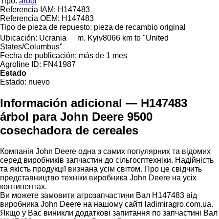
Tipo:
árbol
Referencia IAM:
H147483
Referencia OEM:
H147483
Tipo de pieza de repuesto:
pieza de recambio original
Ubicación:
Ucrania
m. Kyiv
8066 km to "United
States/Columbus"
Fecha de publicación:
más de 1 mes
Agroline ID:
FN41987
Estado
Estado:
nuevo
Información adicional — H147483
árbol para John Deere 9500
cosechadora de cereales
Компанія John Deere одна з самих популярних та відомих
серед виробників запчастин до сільгосптехніки. Надійність
та якість продукції визнана усім світом. Про це свідчить
представництво техніки виробника John Deere на усіх
континентах.
Ви можете замовити агрозапчастини Вал H147483 від
виробника John Deere на нашому сайті ladimiragro.com.ua.
Якщо у Вас виникли додаткові запитання по запчастині Вал