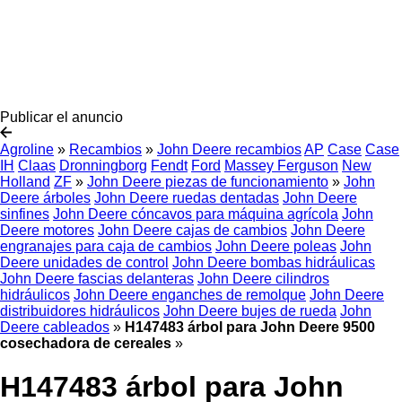
Publicar el anuncio
Agroline
»
Recambios
»
John Deere recambios
AP
Case
Case
IH
Claas
Dronningborg
Fendt
Ford
Massey Ferguson
New
Holland
ZF
»
John Deere piezas de funcionamiento
»
John
Deere árboles
John Deere ruedas dentadas
John Deere
sinfines
John Deere cóncavos para máquina agrícola
John
Deere motores
John Deere cajas de cambios
John Deere
engranajes para caja de cambios
John Deere poleas
John
Deere unidades de control
John Deere bombas hidráulicas
John Deere fascias delanteras
John Deere cilindros
hidráulicos
John Deere enganches de remolque
John Deere
distribuidores hidráulicos
John Deere bujes de rueda
John
Deere cableados
»
H147483 árbol para John Deere 9500
cosechadora de cereales
»
H147483 árbol para John