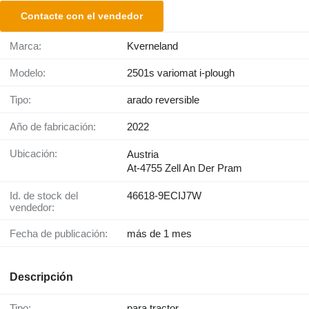
Contacte con el vendedor
Marca:
Kverneland
Modelo:
2501s variomat i-plough
Tipo:
arado reversible
Año de fabricación:
2022
Ubicación:
Austria
At-4755 Zell An Der Pram
Id. de stock del
46618-9ECIJ7W
vendedor:
Fecha de publicación:
más de 1 mes
Descripción
Tipo:
para tractor