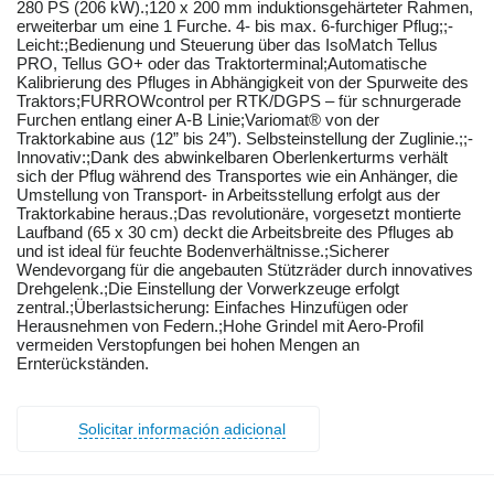
280 PS (206 kW).;120 x 200 mm induktionsgehärteter Rahmen,
erweiterbar um eine 1 Furche. 4- bis max. 6-furchiger Pflug;;-
Leicht:;Bedienung und Steuerung über das IsoMatch Tellus
PRO, Tellus GO+ oder das Traktorterminal;Automatische
Kalibrierung des Pfluges in Abhängigkeit von der Spurweite des
Traktors;FURROWcontrol per RTK/DGPS – für schnurgerade
Furchen entlang einer A-B Linie;Variomat® von der
Traktorkabine aus (12” bis 24”). Selbsteinstellung der Zuglinie.;;-
Innovativ:;Dank des abwinkelbaren Oberlenkerturms verhält
sich der Pflug während des Transportes wie ein Anhänger, die
Umstellung von Transport- in Arbeitsstellung erfolgt aus der
Traktorkabine heraus.;Das revolutionäre, vorgesetzt montierte
Laufband (65 x 30 cm) deckt die Arbeitsbreite des Pfluges ab
und ist ideal für feuchte Bodenverhältnisse.;Sicherer
Wendevorgang für die angebauten Stützräder durch innovatives
Drehgelenk.;Die Einstellung der Vorwerkzeuge erfolgt
zentral.;Überlastsicherung: Einfaches Hinzufügen oder
Herausnehmen von Federn.;Hohe Grindel mit Aero-Profil
vermeiden Verstopfungen bei hohen Mengen an
Ernterückständen.
Solicitar información adicional