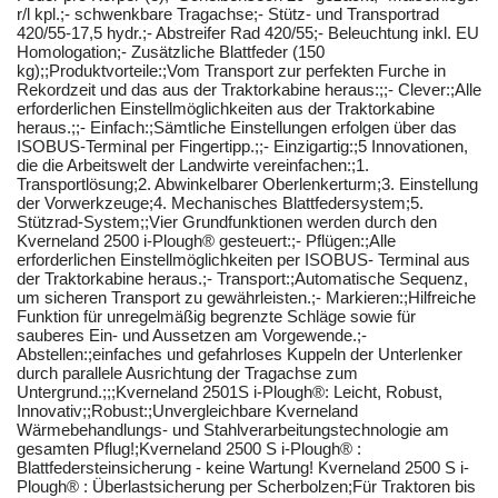
r/l kpl.;- schwenkbare Tragachse;- Stütz- und Transportrad
420/55-17,5 hydr.;- Abstreifer Rad 420/55;- Beleuchtung inkl. EU
Homologation;- Zusätzliche Blattfeder (150
kg);;Produktvorteile:;Vom Transport zur perfekten Furche in
Rekordzeit und das aus der Traktorkabine heraus:;;- Clever:;Alle
erforderlichen Einstellmöglichkeiten aus der Traktorkabine
heraus.;;- Einfach:;Sämtliche Einstellungen erfolgen über das
ISOBUS-Terminal per Fingertipp.;;- Einzigartig:;5 Innovationen,
die die Arbeitswelt der Landwirte vereinfachen:;1.
Transportlösung;2. Abwinkelbarer Oberlenkerturm;3. Einstellung
der Vorwerkzeuge;4. Mechanisches Blattfedersystem;5.
Stützrad-System;;Vier Grundfunktionen werden durch den
Kverneland 2500 i-Plough® gesteuert:;- Pflügen:;Alle
erforderlichen Einstellmöglichkeiten per ISOBUS- Terminal aus
der Traktorkabine heraus.;- Transport:;Automatische Sequenz,
um sicheren Transport zu gewährleisten.;- Markieren:;Hilfreiche
Funktion für unregelmäßig begrenzte Schläge sowie für
sauberes Ein- und Aussetzen am Vorgewende.;-
Abstellen:;einfaches und gefahrloses Kuppeln der Unterlenker
durch parallele Ausrichtung der Tragachse zum
Untergrund.;;;Kverneland 2501S i-Plough®: Leicht, Robust,
Innovativ;;Robust:;Unvergleichbare Kverneland
Wärmebehandlungs- und Stahlverarbeitungstechnologie am
gesamten Pflug!;Kverneland 2500 S i-Plough® :
Blattfedersteinsicherung - keine Wartung! Kverneland 2500 S i-
Plough® : Überlastsicherung per Scherbolzen;Für Traktoren bis