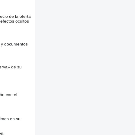
ecio de la oferta
defectos ocultos
es y documentos
erva» de su
ón con el
nimas en su
ón.