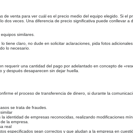
de venta para ver cuál es el precio medio del equipo elegido. Si el pr
o dos veces. Una diferencia de precio significativa puede conllevar a 
equipos similares.
tiene claro, no dude en solicitar aclaraciones, pida fotos adicional
do lo necesario.
en requerir una cantidad del pago por adelantado en concepto de «res
o y después desaparecen sin dejar huella.
firme el proceso de transferencia de dinero, si durante la comunicaci
casos se trata de fraudes.
similar
s la identidad de empresas reconocidas, realizando modificaciones mí
 de la empresa.
sa real
atos especificados sean correctos y que aludan a la empresa en cuesti