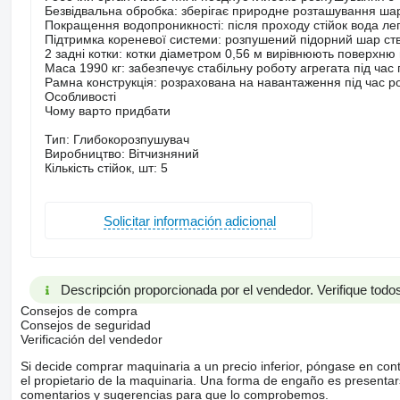
Безвідвальна обробка: зберігає природне розташування шарі
Покращення водопроникності: після проходу стійок вода лег
Підтримка кореневої системи: розпушений підорний шар ств
2 задні котки: котки діаметром 0,56 м вирівнюють поверхню 
Маса 1990 кг: забезпечує стабільну роботу агрегата під час
Рамна конструкція: розрахована на навантаження під час р
Особливості
Чому варто придбати
Тип: Глибокорозпушувач
Виробництво: Вітчизняний
Кількість стійок, шт: 5
Solicitar información adicional
Descripción proporcionada por el vendedor. Verifique todos
Consejos de compra
Consejos de seguridad
Verificación del vendedor
Si decide comprar maquinaria a un precio inferior, póngase en con
el propietario de la maquinaria. Una forma de engaño es present
comentarios y sugerencias para que lo comprobemos.