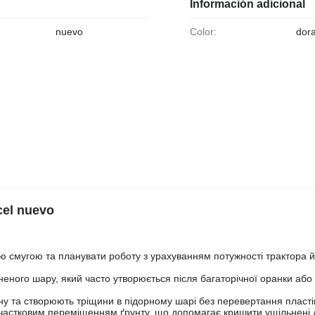
Información adicional
nuevo
Color:
dor
cel nuevo
ю смугою та планувати роботу з урахуванням потужності трактора й
еного шару, який часто утворюється після багаторічної оранки або
ину та створюють тріщини в підорному шарі без перевертання пласті
 частковим переміщенням ґрунту, що допомагає кришити ущільнені 