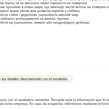
в ґрунту та не виносить нижні горизонти на поверхню.
ше проникає в нижні шари, що зменшує застій вологи на поверхні п
орює кращі умови для розвитку коренів у глибину.
після стійок і додатково ущільнюють верхній шар.
 глибокого розпушування на важчих ґрунтах.
оботи на ущільнених, важких або неоднорідних ділянках.
 los detalles directamente con el vendedor.
tacto con el verdadero vendedor. Recopile toda la información que le s
arse como empresa. En caso de sospecha, infórmenos mediante el form