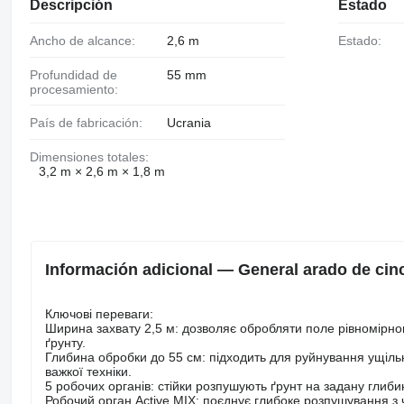
Descripción
Estado
Ancho de alcance:
2,6 m
Estado:
Profundidad de
55 mm
procesamiento:
País de fabricación:
Ucrania
Dimensiones totales:
3,2 m × 2,6 m × 1,8 m
Información adicional — General arado de cin
Ключові переваги:
Ширина захвату 2,5 м: дозволяє обробляти поле рівномірно
ґрунту.
Глибина обробки до 55 см: підходить для руйнування ущільн
важкої техніки.
5 робочих органів: стійки розпушують ґрунт на задану глиб
Робочий орган Active MIX: поєднує глибоке розпушування з