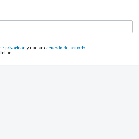
 de privacidad
y nuestro
acuerdo del usuario
.
icitud.