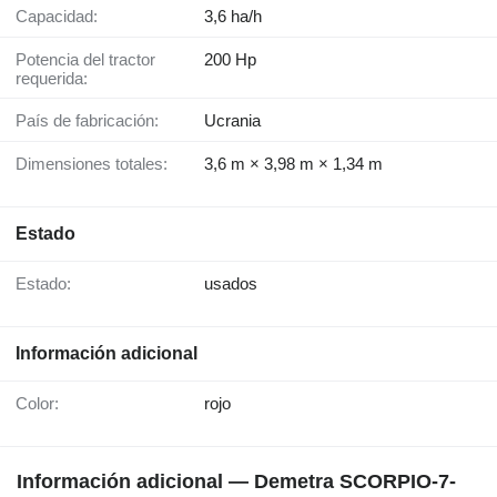
Capacidad:
3,6 ha/h
Potencia del tractor
200 Hp
requerida:
País de fabricación:
Ucrania
Dimensiones totales:
3,6 m × 3,98 m × 1,34 m
Estado
Estado:
usados
Información adicional
Color:
rojo
Información adicional — Demetra SCORPIO-7-