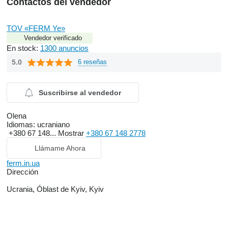
Contactos del vendedor
TOV «FERM Ye»
Vendedor verificado
En stock:
1300 anuncios
5.0
6 reseñas
Suscribirse al vendedor
Olena
Idiomas:
ucraniano
+380 67 148...
Mostrar
+380 67 148 2778
Llámame Ahora
ferm.in.ua
Dirección
Ucrania, Óblast de Kyiv, Kyiv