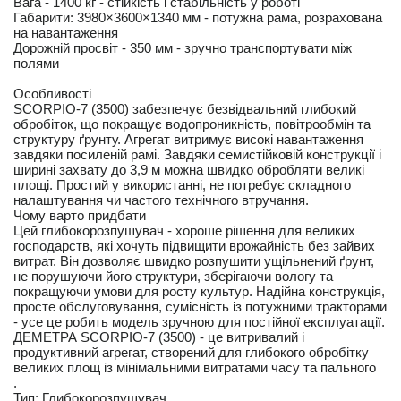
Вага - 1400 кг - стійкість і стабільність у роботі
Габарити: 3980×3600×1340 мм - потужна рама, розрахована
на навантаження
Дорожній просвіт - 350 мм - зручно транспортувати між
полями
Особливості
SCORPIO-7 (3500) забезпечує безвідвальний глибокий
обробіток, що покращує водопроникність, повітрообмін та
структуру ґрунту. Агрегат витримує високі навантаження
завдяки посиленій рамі. Завдяки семистійковій конструкції і
ширині захвату до 3,9 м можна швидко обробляти великі
площі. Простий у використанні, не потребує складного
налаштування чи частого технічного втручання.
Чому варто придбати
Цей глибокорозпушувач - хороше рішення для великих
господарств, які хочуть підвищити врожайність без зайвих
витрат. Він дозволяє швидко розпушити ущільнений ґрунт,
не порушуючи його структури, зберігаючи вологу та
покращуючи умови для росту культур. Надійна конструкція,
просте обслуговування, сумісність із потужними тракторами
- усе це робить модель зручною для постійної експлуатації.
ДЕМЕТРА SCORPIO-7 (3500) - це витривалий і
продуктивний агрегат, створений для глибокого обробітку
великих площ із мінімальними витратами часу та пального
.
Тип: Глибокорозпушувач