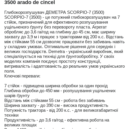
3500 arado de cincel
Глибокорозпушувач ДЕМЕТРА SCORPIO-7 (3500)
SCORPIO-7 (3500) - це потужний глибокорозпушувач на 7
стійок, призначений для ефективного розпушування
ущільненого ґрунту без перевороту пласта. Агрегат
обробляє до 3,6 га/год на глибину до 45 см, має ширину
захвату до 3,9 м і працює з тракторами від 200 к.с. Відстань
між стійками 55 см дозволяє працювати без забивань навіть
у складних умовах. Оптимальне рішення для середніх і
великих господарств. Demetra - український виробник, який
спеціалізується на техніці для ґрунтообробітку. У своїх
моделях компанія поєднує простоту конструкції,
витривалість і адаптованість до реальних умов українського
поля.
Ключові переваги:
7 стійок - підвищена ширина обробки за один прохід
Глибина обробки до 450 мм - розпушування ущільнених
шарів ґрунту
Відстань між стійками 55 см - робота без забивань
Ширина захвату - до 390 см - висока продуктивність
Потужність трактора - від 200 к.с. - для великогабаритної
техніки
Продуктивність - до 3,6 га/год - ефективна робота на
великих площах