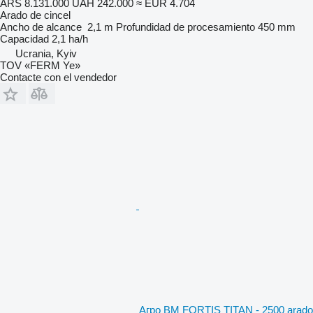
ARS 8.131.000
UAH 242.000
≈ EUR 4.704
Arado de cincel
Ancho de alcance
2,1 m
Profundidad de procesamiento
450 mm
Capacidad
2,1 ha/h
Ucrania, Kyiv
TOV «FERM Ye»
Contacte con el vendedor
Агро ВМ FORTIS TITAN - 2500 arado