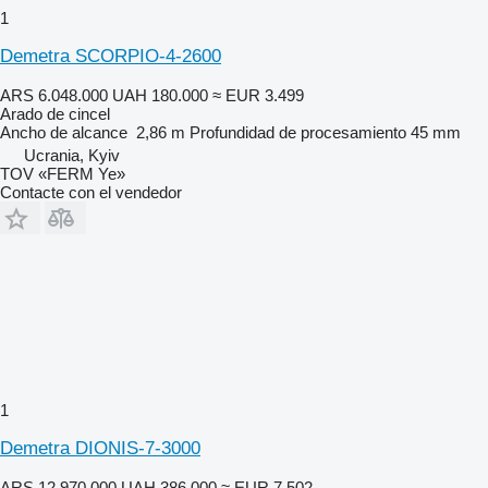
1
Demetra SCORPIO-4-2600
ARS 6.048.000
UAH 180.000
≈ EUR 3.499
Arado de cincel
Ancho de alcance
2,86 m
Profundidad de procesamiento
45 mm
Ucrania, Kyiv
TOV «FERM Ye»
Contacte con el vendedor
1
Demetra DIONIS-7-3000
ARS 12.970.000
UAH 386.000
≈ EUR 7.502