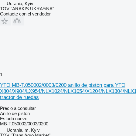
Ucrania, Kyiv
TOV "ARAKIS UKRAYiNA"
Contacte con el vendedor
1
YTO MB-T.050002/0003/0200 anillo de pistón para YTO
X804/X904/LX954/NLX1024/NLX1054/X1204/NLX1304/NLX
tractor de ruedas
Precio a consultar
Anillo de pistón
Estado
nuevo
MB-T.050002/0003/0200
Ucrania, m. Kyiv
TOV "Trans Agro Market"