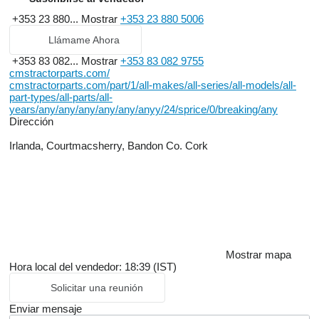
+353 23 880...
Mostrar
+353 23 880 5006
Llámame Ahora
+353 83 082...
Mostrar
+353 83 082 9755
cmstractorparts.com/
cmstractorparts.com/part/1/all-makes/all-series/all-models/all-
part-types/all-parts/all-
years/any/any/any/any/any/anyy/24/sprice/0/breaking/any
Dirección
Irlanda, Courtmacsherry, Bandon Co. Cork
Mostrar mapa
Hora local del vendedor: 18:39 (IST)
Solicitar una reunión
Enviar mensaje