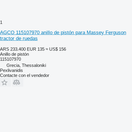
1
AGCO 115107970 anillo de pistón para Massey Ferguson
tractor de ruedas
ARS 233.400
EUR 135
≈ US$ 156
Anillo de pistón
115107970
Grecia, Thessaloniki
Pexlivanidis
Contacte con el vendedor