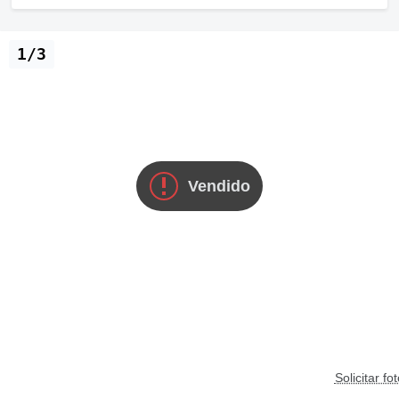
1/3
Vendido
Solicitar fo