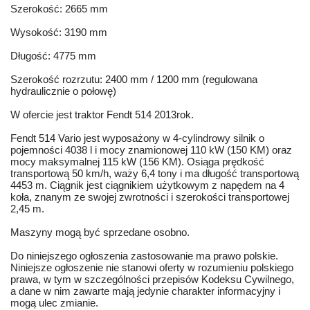
Szerokość: 2665 mm
Wysokość: 3190 mm
Długość: 4775 mm
Szerokość rozrzutu: 2400 mm / 1200 mm (regulowana
hydraulicznie o połowę)
W ofercie jest traktor Fendt 514 2013rok.
Fendt 514 Vario jest wyposażony w 4-cylindrowy silnik o
pojemności 4038 l i mocy znamionowej 110 kW (150 KM) oraz
mocy maksymalnej 115 kW (156 KM). Osiąga prędkość
transportową 50 km/h, waży 6,4 tony i ma długość transportową
4453 m. Ciągnik jest ciągnikiem użytkowym z napędem na 4
koła, znanym ze swojej zwrotności i szerokości transportowej
2,45 m.
Maszyny mogą być sprzedane osobno.
Do niniejszego ogłoszenia zastosowanie ma prawo polskie.
Niniejsze ogłoszenie nie stanowi oferty w rozumieniu polskiego
prawa, w tym w szczególności przepisów Kodeksu Cywilnego,
a dane w nim zawarte mają jedynie charakter informacyjny i
mogą ulec zmianie.