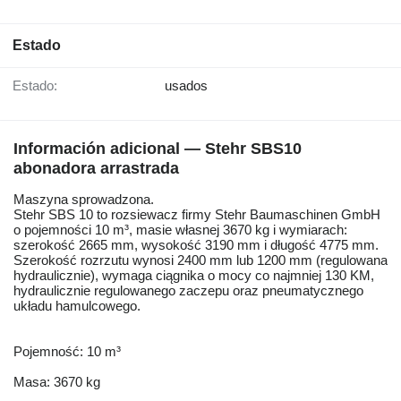
Estado
Estado:
usados
Información adicional — Stehr SBS10
abonadora arrastrada
Maszyna sprowadzona.
Stehr SBS 10 to rozsiewacz firmy Stehr Baumaschinen GmbH
o pojemności 10 m³, masie własnej 3670 kg i wymiarach:
szerokość 2665 mm, wysokość 3190 mm i długość 4775 mm.
Szerokość rozrzutu wynosi 2400 mm lub 1200 mm (regulowana
hydraulicznie), wymaga ciągnika o mocy co najmniej 130 KM,
hydraulicznie regulowanego zaczepu oraz pneumatycznego
układu hamulcowego.
Pojemność: 10 m³
Masa: 3670 kg