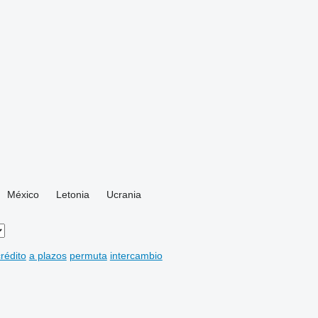
México
Letonia
Ucrania
rédito
a plazos
permuta
intercambio