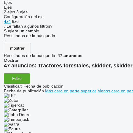
Ejes
Ejes
2 ejes
3 ejes
Configuración del eje
4x4
6x6
¿Le faltan algunos filtros?
Sugiera un cambio
Resultados de la búsqueda:
-
mostrar
Resultados de la búsqueda:
47 anuncios
Mostrar
47 anuncios:
Tractores forestales, skidder, skidder
Filtro
Clasificar
:
Fecha de publicación
Fecha de publicación
Más caro en parte superior
Menos caro en par