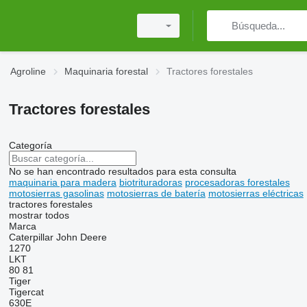
Agroline
Maquinaria forestal
Tractores forestales
Tractores forestales
Categoría
No se han encontrado resultados para esta consulta
maquinaria para madera
biotrituradoras
procesadoras forestales
motosierras gasolinas
motosierras de batería
motosierras eléctricas
tractores forestales
mostrar todos
Marca
Caterpillar
John Deere
1270
LKT
80
81
Tiger
Tigercat
630E