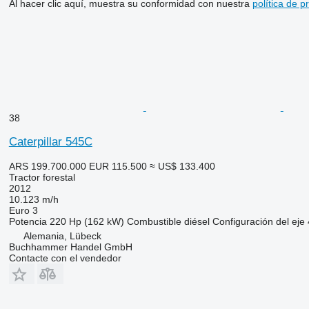
Al hacer clic aquí, muestra su conformidad con nuestra
política de p
38
Caterpillar 545C
ARS 199.700.000
EUR 115.500
≈ US$ 133.400
Tractor forestal
2012
10.123 m/h
Euro 3
Potencia
220 Hp (162 kW)
Combustible
diésel
Configuración del eje
Alemania, Lübeck
Buchhammer Handel GmbH
Contacte con el vendedor