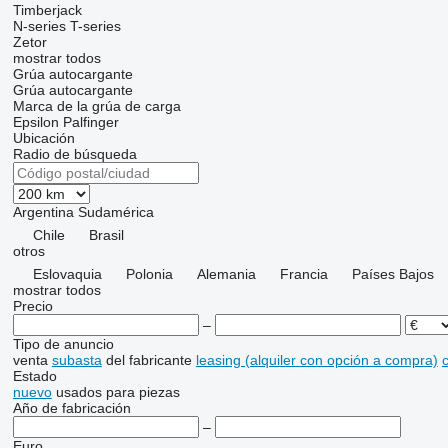
Timberjack
N-series
T-series
Zetor
mostrar todos
Grúa autocargante
Grúa autocargante
Marca de la grúa de carga
Epsilon
Palfinger
Ubicación
Radio de búsqueda
Argentina
Sudamérica
Chile
Brasil
otros
Eslovaquia
Polonia
Alemania
Francia
Países Bajos
mostrar todos
Precio
–
Tipo de anuncio
venta
subasta
del fabricante
leasing (alquiler con opción a compra)
c
Estado
nuevo
usados
para piezas
Año de fabricación
–
Euro