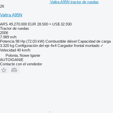
Valtra A95N tractor de ruedas
26
Valtra A95N
ARS 49.270.000
EUR 28.500
≈ US$ 32.930
Tractor de ruedas
2006
7.989 m/h
Potencia
98 Hp (72.03 kW)
Combustible
diésel
Capacidad de carga
3.320 kg
Configuración del eje
4x4
Cargador frontal montado
✓
Velocidad
40 km/h
Polonia, Nowe Iganie
AUTOIGANIE
Contacte con el vendedor