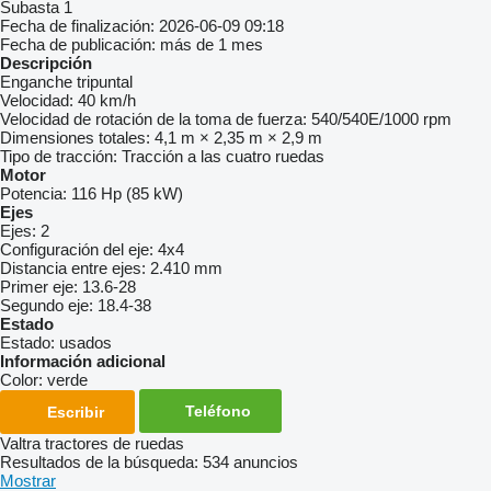
Subasta
1
Fecha de finalización:
2026-06-09 09:18
Fecha de publicación:
más de 1 mes
Descripción
Enganche tripuntal
Velocidad:
40 km/h
Velocidad de rotación de la toma de fuerza:
540/540E/1000 rpm
Dimensiones totales:
4,1 m × 2,35 m × 2,9 m
Tipo de tracción:
Tracción a las cuatro ruedas
Motor
Potencia:
116 Hp (85 kW)
Ejes
Ejes:
2
Configuración del eje:
4x4
Distancia entre ejes:
2.410 mm
Primer eje:
13.6-28
Segundo eje:
18.4-38
Estado
Estado:
usados
Información adicional
Color:
verde
Teléfono
Escribir
Valtra tractores de ruedas
Resultados de la búsqueda:
534 anuncios
Mostrar