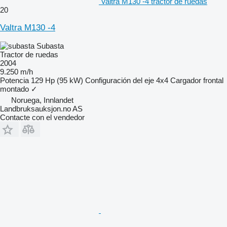
Valtra M130 -4 tractor de ruedas
20
Valtra M130 -4
Subasta
Tractor de ruedas
2004
9.250 m/h
Potencia
129 Hp (95 kW)
Configuración del eje
4x4
Cargador frontal
montado
✓
Noruega, Innlandet
Landbruksauksjon.no AS
Contacte con el vendedor