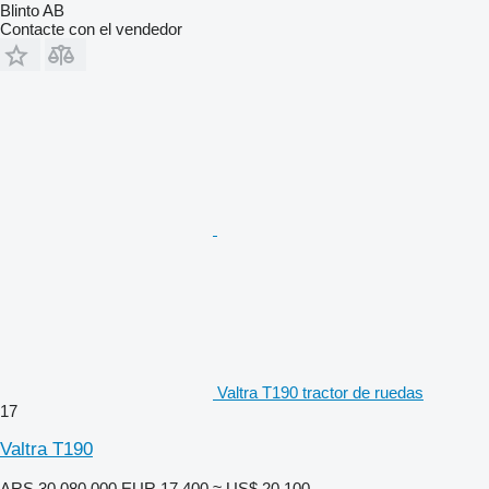
Blinto AB
Contacte con el vendedor
Valtra T190 tractor de ruedas
17
Valtra T190
ARS 30.080.000
EUR 17.400
≈ US$ 20.100