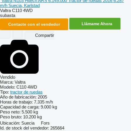
Valtra N103 Hitech
ARS 6.149.000
Tractor de ruedas
2016
6.287
m/h
Suecia, Karlstad
Valtra C110 4WD
subasta
Llámame Ahora
Contacte con el vendedor
Compartir
Vendido
Marca:
Valtra
Modelo:
C110 4WD
Tipo:
tractor de ruedas
Año de fabricación:
2005
Horas de trabajo:
7.335 m/h
Capacidad de carga:
9.000 kg
Peso neto:
5.500 kg
Peso bruto:
10.200 kg
Ubicación:
Suecia
Fors
Id. de stock del vendedor:
265664