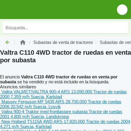
Subastas de venta de tractores
Subastas de ven
Valtra C110 4WD tractor de ruedas en venta
por subasta
El anuncio
Valtra C110 4WD tractor de ruedas en venta por
subasta
se ha vendido y no está incluido en la búsqueda.
Anuncios similares
Valtra VALMET/VALTRA 900-4
ARS 13.090.000
Tractor de ruedas
2000
7.359 m/h
Suecia, Karlstad
Massey Ferguson MF 5435
ARS 28.700.000
Tractor de ruedas
2006
20.542 m/h
Suecia, Lysvik
Valtra 900-4 Traktor med frontlastare
subasta
Tractor de ruedas
2001
4.800 m/h
Suecia, Landskrona
New Holland TS115A 4WD
ARS 17.820.000
Tractor de ruedas
2004
4.271 m/h
Suecia, Karlstad