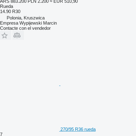
ARS 883.200
PLN 2.200
≈ EUR 510,90
Rueda
14.90 R30
Polonia, Kruszwica
Empresa Wypijewski Marcin
Contacte con el vendedor
270/95 R36 rueda
7