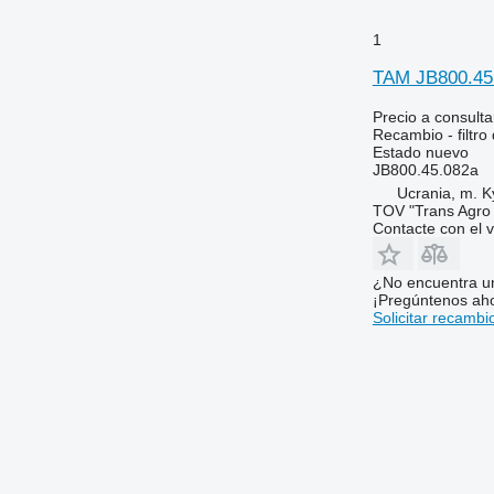
6155
6715
1
6170
6716
6175
7274
TAM JB800.45.0
6190
7278
Precio a consulta
6195 M
7465
Recambio - filtro
Estado
nuevo
6195 R
7475
JB800.45.082a
6200
7480
Ucrania, m. K
6210
7495
TOV "Trans Agro
Contacte con el 
6215
7616
6220
7618
¿No encuentra u
6230
7620
¡Pregúntenos ah
6250
7716
Solicitar recambi
6300
7718
6310
7719
6320
7720
6330
7722
6400
7724
6410
7726