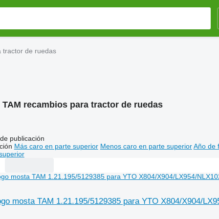
tractor de ruedas
:
TAM recambios para tractor de ruedas
de publicación
ción
Más caro en parte superior
Menos caro en parte superior
Año de f
superior
nogo mosta TAM 1.21.195/5129385 para YTO X804/X904/LX