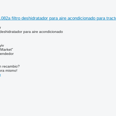
82a filtro deshidratador para aire acondicionado para tract
r
 deshidratador para aire acondicionado
yiv
 Market"
vendedor
n recambio?
ora mismo!
o