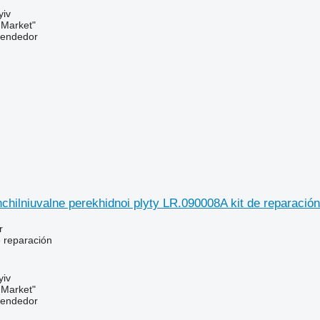
yiv
 Market"
vendedor
chilniuvalne perekhidnoi plyty LR.090008A kit de reparaci
r
e reparación
yiv
 Market"
vendedor