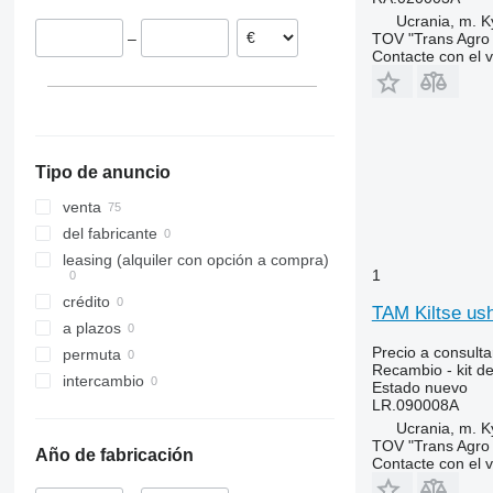
5150
8210
1550
390
TVT
Ucrania, m. K
TOV "Trans Agro
–
7120
8340
1630
399
W-series
Contacte con el 
7140
8630
1640
575
7210
County
1950
590
7220
Dexta
2026 R
595
7230
E-series
2030
675
Tipo de anuncio
7240
F-series
2054
690
7250
L-series
2130
698
venta
CS
TW
2140
2640
del fabricante
CVX
2650
3060
leasing (alquiler con opción a compra)
1
Farmall
2850
3070
crédito
International
3040
3080
TAM Kiltse ush
a plazos
JX
3045 R
3085
Precio a consulta
permuta
Luxxum
3050
3095
Recambio - kit d
intercambio
Estado
nuevo
MX
3130
3640
LR.090008A
MXM
3140
3645
Ucrania, m. K
MXU
3200
4235
TOV "Trans Agro
Año de fabricación
Contacte con el 
Magnum
3320
4245