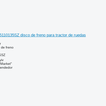
5110135SZ disco de freno para tractor de ruedas
r
 de freno
35SZ
yiv
 Market"
vendedor