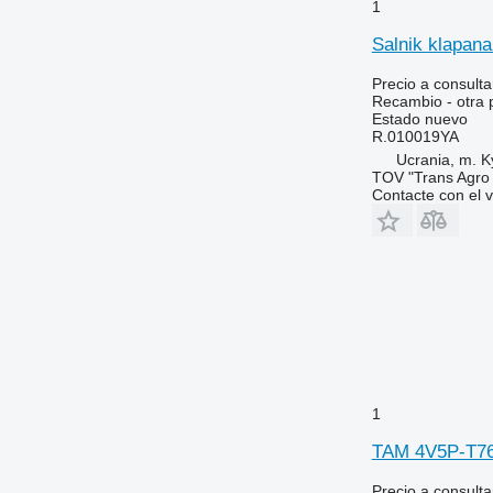
6420 S
8110
1
6430 Premium
8140
Salnik klapan
6506
8150
6510
8220
Precio a consulta
Recambio - otra 
6520
8240
Estado
nuevo
6530
8250
R.010019YA
Ucrania, m. K
6600
8280
TOV "Trans Agro
6610
8480
Contacte con el 
6620
8650
6630
8660
6710
8670
6800
8690
6810
8737
6820
6830
6900
1
6910
TAM 4V5P-T76.
6920
6930
Precio a consulta