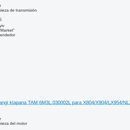
r
pieza de transmisión
5
yiv
 Market"
vendedor
tangi klapana TAM 6M3L.030002L para X804/X904/LX954/N
r
pieza del motor