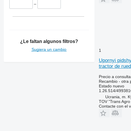
Maxxum
3340
4255
–
Optum
3350
4345
Puma
3400
4355
STX
3415
5425
Steiger
3420
5435
3640
5440
¿Le faltan algunos filtros?
3650
5445
Sugiera un cambio
3720
5450
1
3800
5455
Upornyi pids
4040
5460
tractor de rue
4055
5465
Precio a consulta
4650
5610
Recambio - otra 
4755
5611
Estado
nuevo
1.26.514/499381
5055 E
5612
Ucrania, m. K
5070 M
5711
TOV "Trans Agro
5075
5712
Contacte con el 
5080
5713
5090
6140
5100
6150