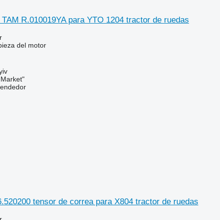
a TAM R.010019YA para YTO 1204 tractor de ruedas
r
pieza del motor
yiv
 Market"
vendedor
520200 tensor de correa para X804 tractor de ruedas
r