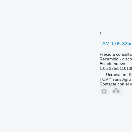
5115
6170
5620
6180
5720
6190
5820
6245
6090
6255
1
6100
6260
TAM 1.65.325/
6105
6270
6110 M
6290
Precio a consulta
Recambio - disco
6110 R
6445
Estado
nuevo
6115
6455
1.65.325/51101
6120
6460
Ucrania, m. K
TOV "Trans Agro
6125 M
6465
Contacte con el 
6125 R
6475
6130
6480
6135
6485
6140
6490
6145
6495
6150 M
6499
6150 R
6713