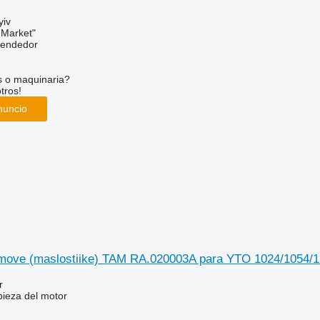
yiv
 Market"
vendedor
s o maquinaria?
tros!
nuncio
humove (maslostiike) TAM RA.020003A para YTO 1024/1054/1
r
pieza del motor