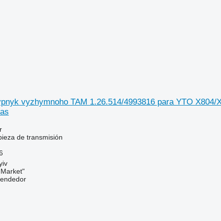
hypnyk vyzhymnoho TAM 1.26.514/4993816 para YTO X804
das
r
pieza de transmisión
6
yiv
 Market"
vendedor