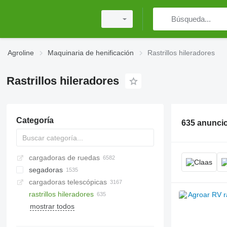
Agroline
Maquinaria de henificación
Rastrillos hileradores
Rastrillos hileradores
Categoría
635 anunci
cargadoras de ruedas
segadoras
cargadoras telescópicas
segadoras rotativas
rastrillos hileradores
segadoras acondicionadoras
mostrar todos
desbrozadoras de arcén
segadoras de barras de hoz