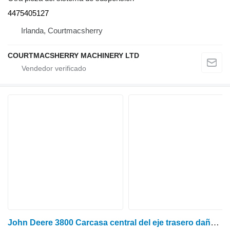
4475405127
Irlanda, Courtmacsherry
COURTMACSHERRY MACHINERY LTD
John Deere 3800 Carcasa central del eje trasero dañada Z77309, 4475.335.094 4475435094 para tractor de ruedas