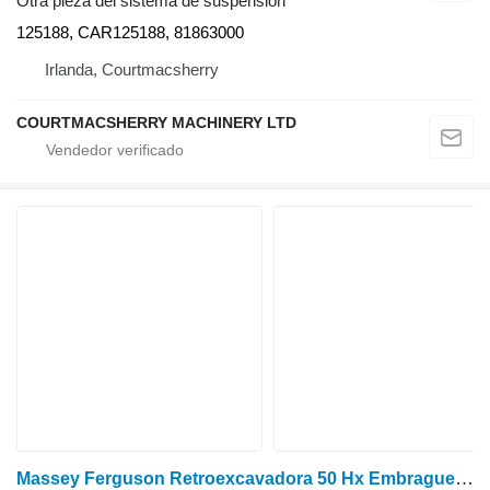
Otra pieza del sistema de suspensión
125188, CAR125188, 81863000
Irlanda, Courtmacsherry
COURTMACSHERRY MACHINERY LTD
Massey Ferguson Retroexcavadora 50 Hx Embrague de transmisión Cubo de engranaje Z33 1691291M92 para tractor de ruedas