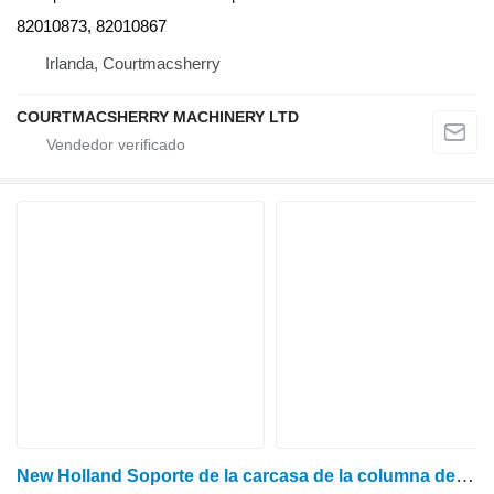
82010873, 82010867
Irlanda, Courtmacsherry
COURTMACSHERRY MACHINERY LTD
New Holland Soporte de la carcasa de la columna de dirección Case Ts115a Delta 87327092, 8203 82035980