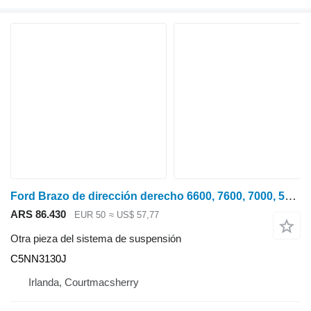
Ford Brazo de dirección derecho 6600, 7600, 7000, 5000, 81813162 C5NN3130J para tractor de ruedas
ARS 86.430
EUR 50
≈ US$ 57,77
Otra pieza del sistema de suspensión
C5NN3130J
Irlanda, Courtmacsherry