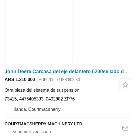
John Deere Carcasa del eje delantero 6200se lado derecho Al70416, 73415, 4475405333, 040298 para John Deere 6200se tractor de ruedas
ARS 1.210.000
EUR 700
≈ US$ 808,80
Otra pieza del sistema de suspensión
73415, 4475405333, 0402982 ZP76
Irlanda, Courtmacsherry
COURTMACSHERRY MACHINERY LTD