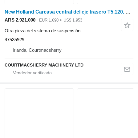
New Holland Carcasa central del eje trasero T5.120, T5.110, T5.100 47535929, 475361 para New Holland T5.120 tractor de ruedas
ARS 2.921.000
EUR 1.690
≈ US$ 1.953
Otra pieza del sistema de suspensión
47535929
Irlanda, Courtmacsherry
COURTMACSHERRY MACHINERY LTD