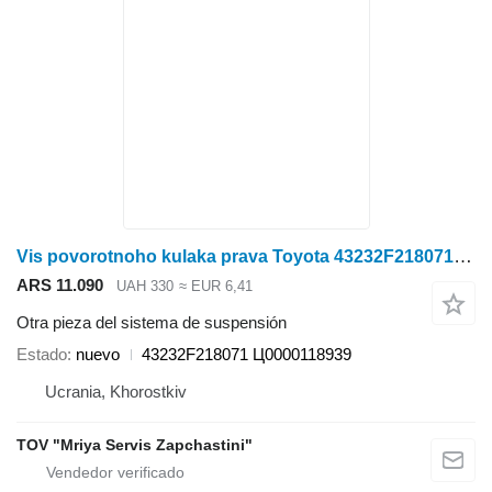
Vis povorotnoho kulaka prava Toyota 43232F218071 otra pieza del sistema de suspensión para cosechadora
ARS 11.090
UAH 330
≈ EUR 6,41
Otra pieza del sistema de suspensión
Estado
nuevo
43232F218071 Ц0000118939
Ucrania, Khorostkiv
TOV "Mriya Servis Zapchastini"