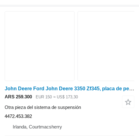
John Deere Ford John Deere 3350 Zf345, placa de pernos del cubo del eje delantero 350 472.35 4472.453.382 para tractor de ruedas
ARS 259.300
EUR 150
≈ US$ 173,30
Otra pieza del sistema de suspensión
4472.453.382
Irlanda, Courtmacsherry