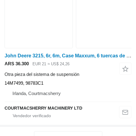
John Deere 3215, 6r, 6m, Case Maxxum, 6 tuercas de rueda M20x1.5 14m7499, 98783c 14M7499, 98783C1 para tractor de ruedas
ARS 36.300
EUR 21
≈ US$ 24,26
Otra pieza del sistema de suspensión
14M7499, 98783C1
Irlanda, Courtmacsherry
COURTMACSHERRY MACHINERY LTD