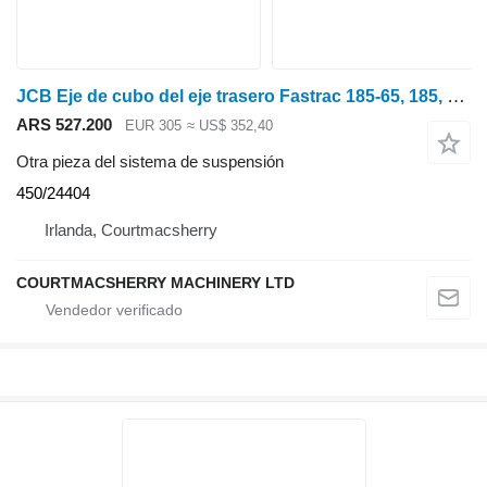
JCB Eje de cubo del eje trasero Fastrac 185-65, 185, 416s, 414s, 3200, 3190 450/24404 para tractor de ruedas
ARS 527.200
EUR 305
≈ US$ 352,40
Otra pieza del sistema de suspensión
450/24404
Irlanda, Courtmacsherry
COURTMACSHERRY MACHINERY LTD