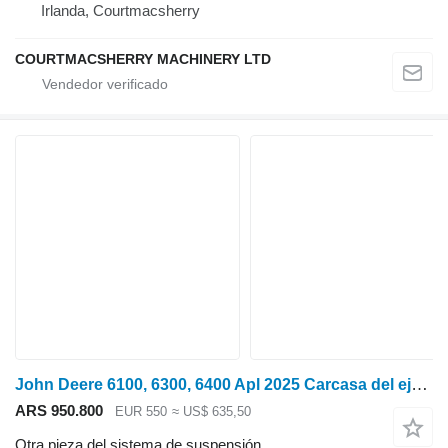
Irlanda, Courtmacsherry
COURTMACSHERRY MACHINERY LTD
John Deere 6100, 6300, 6400 Apl 2025 Carcasa del eje delantero izquierdo 4475405127, Al7 para tractor de ruedas
ARS 950.800
EUR 550
≈ US$ 635,50
Otra pieza del sistema de suspensión