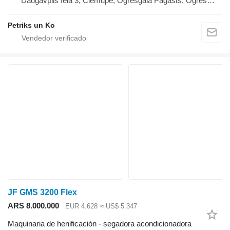
Daugavpils Iela 3, Ciemupe, Ogresgala Pagasts, Ogres
Novads, Lv 5041 Lv 4126, Latvija
Petriks un Ko
JF GMS 3200 Flex
ARS 8.000.000
EUR 4.628
≈ US$ 5.347
Maquinaria de henificación - segadora acondicionadora