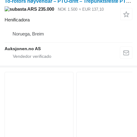
To-rotors høyvendar – PTO-drift – Trepunktsfeste PTO-drift – Tre
ARS 235.000
NOK 1.500
≈ EUR 137,10
Henificadora
Noruega, Breim
Auksjonen.no AS