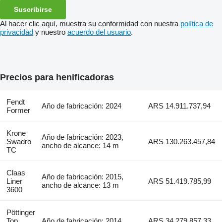
Suscribirse
Al hacer clic aquí, muestra su conformidad con nuestra
política de
privacidad
y nuestro
acuerdo del usuario
.
Precios para henificadoras
Fendt
Año de fabricación: 2024
ARS 14.911.737,94
Former
Krone
Año de fabricación: 2023,
Swadro
ARS 130.263.457,84
ancho de alcance: 14 m
TC
Claas
Año de fabricación: 2015,
Liner
ARS 51.419.785,99
ancho de alcance: 13 m
3600
Pöttinger
Top
Año de fabricación: 2014
ARS 34.279.857,33