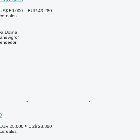
US$ 50.000
≈ EUR 43.280
cereales
va Dolina
rans Agro"
vendedor
0
EUR 25.000
≈ US$ 28.890
cereales