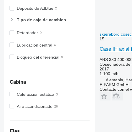
Depósito de AdBlue
Tipo de caja de cambios
Retardador
skærebord cosec
15
Lubricación central
Case IH axial 
Bloqueo del diferencial
ARS 330.400.00
Cosechadora de 
2017
1.100 m/h
Alemania, Ha
Cabina
E-FARM GmbH
Contacte con el 
Calefacción estática
Aire acondicionado
Ejes