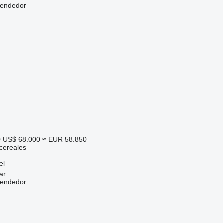
vendedor
0
US$ 68.000
≈ EUR 58.850
cereales
el
ar
vendedor