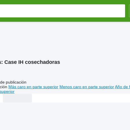
s:
Case IH cosechadoras
de publicación
ción
Más caro en parte superior
Menos caro en parte superior
Año de f
superior