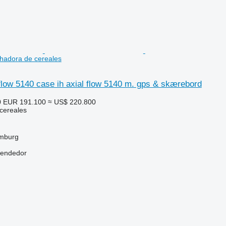
hadora de cereales
flow 5140 case ih axial flow 5140 m. gps & skærebord
0
EUR 191.100
≈ US$ 220.800
cereales
mburg
vendedor