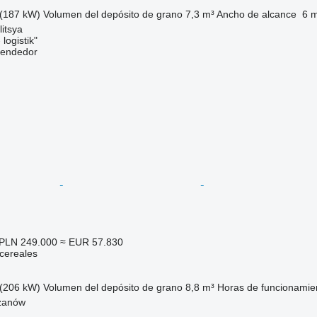
(187 kW)
Volumen del depósito de grano
7,3 m³
Ancho de alcance
6 
litsya
logistik"
vendedor
PLN 249.000
≈ EUR 57.830
cereales
(206 kW)
Volumen del depósito de grano
8,8 m³
Horas de funcionamien
yżanów