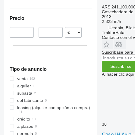
8250
2066
TX
Ucrania
ARS 241.100.00
Cosechadora de 
9120
2256
W-series
Alemania
2013
Precio
9230
2264
Polonia
2.323 m/h
9240
7300
Hungría
Ucrania, Bilot
TraktorHata
–
Axial-Flow
7350
Rumanía
Contacte con el 
7450
Axial-Flow 5130
Lituania
7750
Axial-Flow 6150
Francia
Suscríbase para 
7780
Axial-Flow 7240
Austria
8100
Axial-Flow 8240
mostrar todos
Suscribirse
Tipo de anuncio
8200
Axial-Flow 9240
Al hacer clic aq
8300
venta
8400
alquiler
8500
subasta
8600
del fabricante
9500
leasing (alquiler con opción a compra)
9560
crédito
9600
38
a plazos
9610
permuta
Case IH Axial