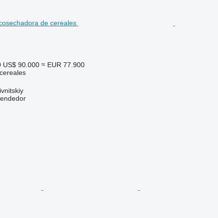
0
US$ 90.000
≈ EUR 77.900
cereales
vnitskiy
vendedor