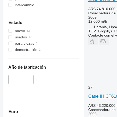
9640
intercambio
9650
ARS 74.810.000
9660
Cosechadora de 
2009
9670 STS
12.000 m/h
Estado
9680
Ucrania, Lipo
nuevo
TOV "Bilopillya T
9700
Contacte con el 
usados
9750
para piezas
9760 STS
demostración
9770
9780
9860 STS
Año de fabricación
9880
9900
–
C-series
27
F-series
H-series
Case IH CT61
M-series
ARS 43.220.000
S-series
Cosechadora de 
Euro
T-series
2006