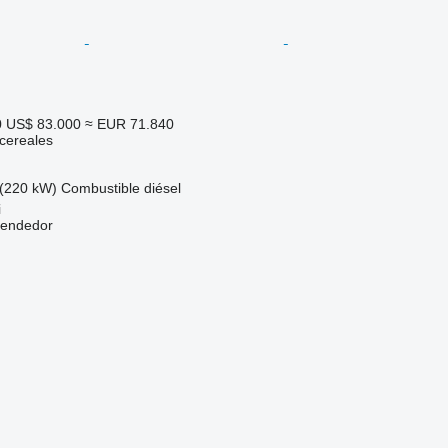
0
US$ 83.000
≈ EUR 71.840
cereales
(220 kW)
Combustible
diésel
i
vendedor