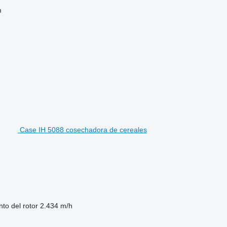
m
Case IH 5088 cosechadora de cereales
to del rotor
2.434 m/h