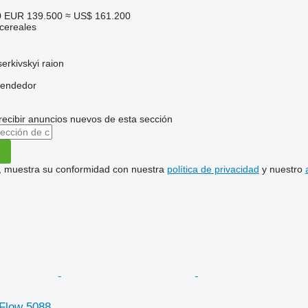
0
EUR 139.500
≈ US$ 161.200
cereales
serkivskyi raion
vendedor
recibir anuncios nuevos de esta sección
uí, muestra su conformidad con nuestra
política de privacidad
y nuestro
-Flow 5088