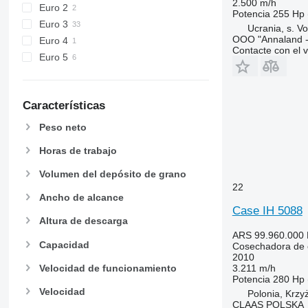
2.500 m/h
W-series
Euro 2
Potencia
255 Hp 
X-series
Euro 3
Ucrania, s. Vo
OOO "Annaland - 
Euro 4
Contacte con el 
Euro 5
Características
Peso neto
Horas de trabajo
Volumen del depósito de grano
22
Ancho de alcance
Case IH 5088
Altura de descarga
ARS 99.960.000
Capacidad
Cosechadora de 
2010
Velocidad de funcionamiento
3.211 m/h
Potencia
280 Hp 
Velocidad
Polonia, Krz
CLAAS POLSKA