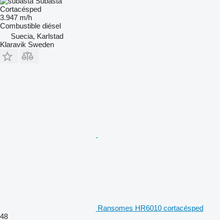
Subasta
Cortacésped
3.947 m/h
Combustible
diésel
Suecia, Karlstad
Klaravik Sweden
Ransomes HR6010 cortacésped
48