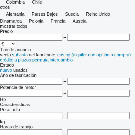
Colombia
Chile
otros
Alemania
Países Bajos
Suecia
Reino Unido
Dinamarca
Polonia
Francia
Austria
mostrar todos
Precio
–
Tipo de anuncio
venta
subasta
del fabricante
leasing (alquiler con opción a compra)
crédito
a plazos
permuta
intercambio
Estado
nuevo
usados
Año de fabricación
–
Potencia de motor
–
Hp
Características
Peso neto
–
kg
Horas de trabajo
–