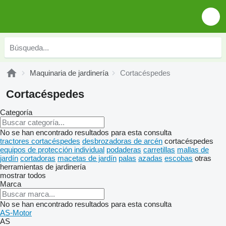
Maquinaria de jardinería
Cortacéspedes
Cortacéspedes
Categoría
No se han encontrado resultados para esta consulta
tractores cortacéspedes
desbrozadoras de arcén
cortacéspedes
equipos de protección individual
podaderas
carretillas
mallas de
jardín
cortadoras
macetas de jardín
palas
azadas
escobas
otras
herramientas de jardinería
mostrar todos
Marca
No se han encontrado resultados para esta consulta
AS-Motor
AS